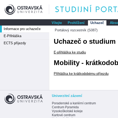
Vítejte
Prohlížení
Uchazeč
Abso
Informace pro uchazeče
Portálový rozcestník (S087)
E-Přihláška
Uchazeč o studium
ECTS příjezdy
E-přihláška ke studiu
Mobility - krátkodob
Přihláška ke krátkodobému příjezdu
Univerzitní zázemí
Poradenské a kariérní centrum
Centrum Pyramida
Vysokoškolské koleje
Kartové centrum