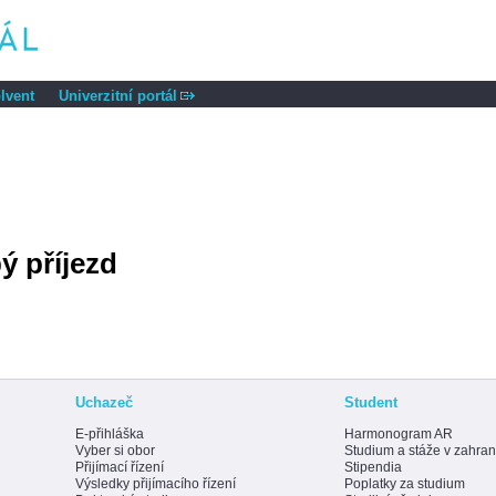
lvent
Univerzitní portál
ý příjezd
Uchazeč
Student
E-přihláška
Harmonogram AR
Vyber si obor
Studium a stáže v zahran
Přijímací řízení
Stipendia
Výsledky přijímacího řízení
Poplatky za studium