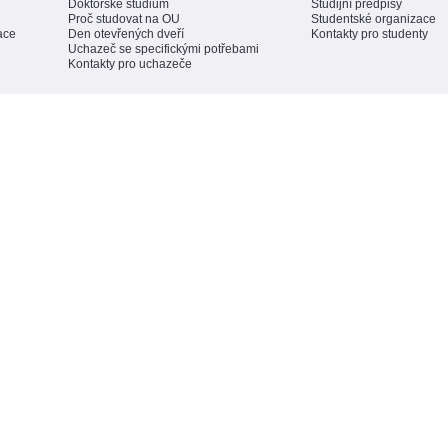
Doktorské studium
Studijní předpisy
Proč studovat na OU
Studentské organizace
ace
Den otevřených dveří
Kontakty pro studenty
Uchazeč se specifickými potřebami
Kontakty pro uchazeče