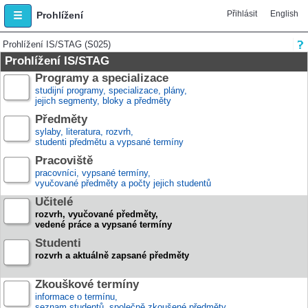
Přihlásit
English
Prohlížení
Prohlížení IS/STAG (S025)
Prohlížení IS/STAG
Programy a specializace
studijní programy, specializace, plány,
jejich segmenty, bloky a předměty
Předměty
sylaby, literatura, rozvrh,
studenti předmětu a vypsané termíny
Pracoviště
pracovníci, vypsané termíny,
vyučované předměty a počty jejich studentů
Učitelé
rozvrh, vyučované předměty,
vedené práce a vypsané termíny
Studenti
rozvrh a aktuálně zapsané předměty
Zkouškové termíny
informace o termínu,
seznam studentů, společně zkoušené předměty