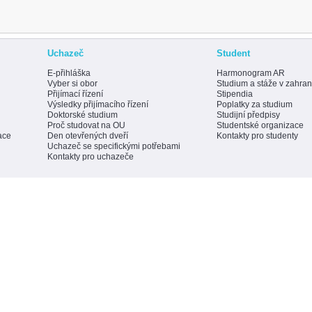
Uchazeč
Student
E-přihláška
Harmonogram AR
Vyber si obor
Studium a stáže v zahran
Přijímací řízení
Stipendia
Výsledky přijímacího řízení
Poplatky za studium
Doktorské studium
Studijní předpisy
Proč studovat na OU
Studentské organizace
ace
Den otevřených dveří
Kontakty pro studenty
Uchazeč se specifickými potřebami
Kontakty pro uchazeče