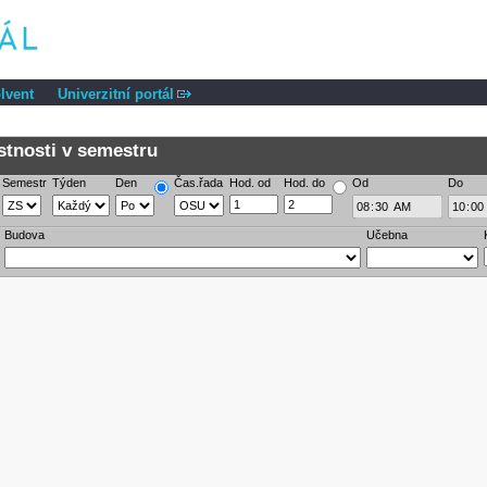
lvent
Univerzitní portál
tnosti v semestru
Semestr
Týden
Den
Čas.řada
Hod. od
Hod. do
Od
Do
Budova
Učebna