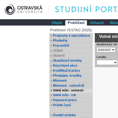
Vítejte
Prohlížení
Uchazeč
Abso
Prohlížení IS/STAG (S025)
Programy a specializace
Volné mís
Předměty
Akademický rok
Pracoviště
Učitelé
Studenti
Lokalita
Zkouškové termíny
Rozvrhové akce
Kvalifikační práce
Předzápis. kroužky
Místnosti
Místnosti - celoročně
Volné míst - semestr
Volné míst - rok
Klauzurní práce
Průnik časů
Úvodní stránka