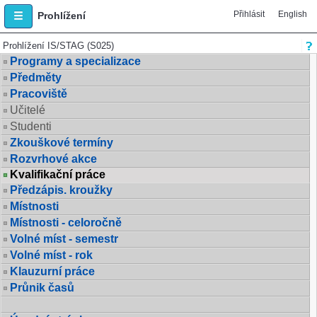
Přihlásit
English
Prohlížení
Prohlížení IS/STAG (S025)
Programy a specializace
Předměty
Pracoviště
Učitelé
Studenti
Zkouškové termíny
Rozvrhové akce
Kvalifikační práce
Předzápis. kroužky
Místnosti
Místnosti - celoročně
Volné míst - semestr
Volné míst - rok
Klauzurní práce
Průnik časů